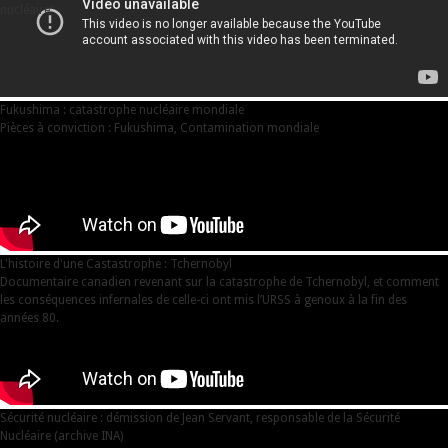
nucléaire"
Fukushima : catastrophe nucléaire mondiale
Pièces à conviction : Fukushima, Contamination mondiale
L'histoire d'une Castastrophe : Tchernobyl
Documentaire canadien revenant sur la catastrophe de Tchernobyl, et comment
les conséquences infernales de celle-ci ont mis l’URSS à genoux à la fin des
années 80.
Sécurité nucléaire : démission de Jean Servant, responsable de la Sécurité
Nucléaire (archive INA)