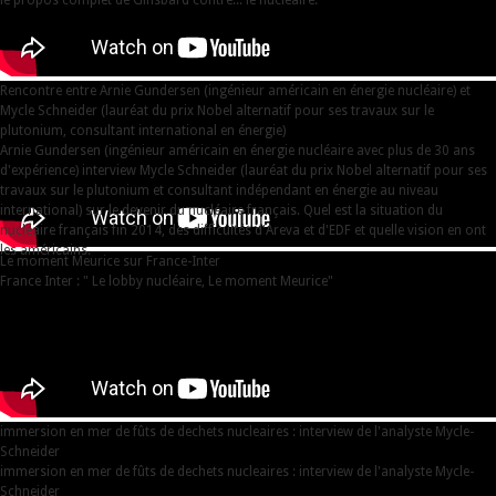
le propos complet de Ginsbard contre... le nucléaire.
Rencontre entre Arnie Gundersen (ingénieur américain en énergie nucléaire) et
Mycle Schneider (lauréat du prix Nobel alternatif pour ses travaux sur le
plutonium, consultant international en énergie)
Arnie Gundersen (ingénieur américain en énergie nucléaire avec plus de 30 ans
d'expérience) interview Mycle Schneider (lauréat du prix Nobel alternatif pour ses
travaux sur le plutonium et consultant indépendant en énergie au niveau
international) sur le devenir du nucléaire français. Quel est la situation du
nucléaire français fin 2014, des difficultés d'Areva et d'EDF et quelle vision en ont
les américains.
Le moment Meurice sur France-Inter
France Inter : " Le lobby nucléaire, Le moment Meurice"
immersion en mer de fûts de dechets nucleaires : interview de l'analyste Mycle-
Schneider
immersion en mer de fûts de dechets nucleaires : interview de l'analyste Mycle-
Schneider