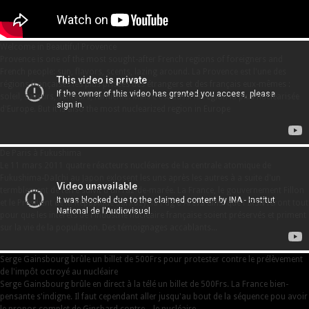
Welcome in Beautiful Provence
Provence is one of the most sought-after French regions of foreigners and
French people: sun, flavors, scents, lazing around. La Provence est l'une des
régions françaises les plus prisées des étrangers et des français eux-mêmes :
soleil, saveurs, senteurs, farniente. Mais c'est aussi la région la plus nucléarisée
d'Europe. But it is also the most nuclearized region in Europe
De Paris à Fukushima
Le 11 mars 2011 quatre réacteurs nucléaires de la centrale atomique de
Fukushima-DaIchi au Japon exlosent les uns après les autres à a suite d'un
termblement de terre suivit d'un raz-de-marée. La France, le gouvernement Fillon
et le Présdient de la Répubique Sarkozy, la Pdg d'Areva ainsi que l'IRSN feront tout
pour que les intérêts de l'industrie nucléaire française soient préservés et priment
sur la vie de la population. Des témoignages accablants...
Serge Gainsbourg brûle un billet de 500Frs pour protester contre le prélèvement
de l'impôt octroyé au nucléaire
Serge Gainsbourg brûle en direct à la télé un billet de 500Frs. La France bien-
pensante s'indigne. Il faut cependant aller jusqu'au bout de la séquence pou avoir