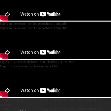
Rejets en pleine mer de fûts de déchets radioactifs
Rejets en pleine mer de fûts de déchets radioactifs
Explosions d'essais de bombes nucléaires depuis 1945
Map of Every Nuclear Explosion Since 1945
1er ministre du Japon : "Comment Fukushima m’a rendu définitivement anti-
nucléaire"
1er ministre du Japon : "Comment Fukushima m’a rendu définitivement anti-