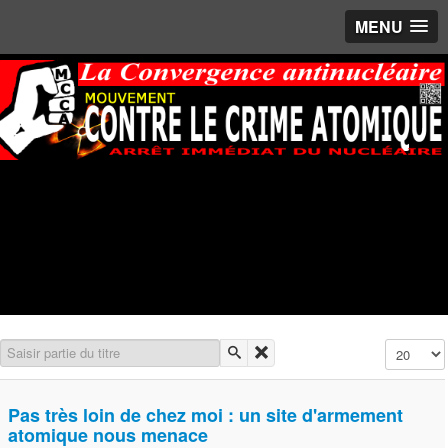
MENU
Saisir partie du titre
Affichage 
Pas très loin de chez moi : un site d'armement
atomique nous menace