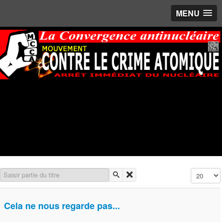
MENU
Saisir partie du titre
Affichage 
Cela ne nous regarde pas...