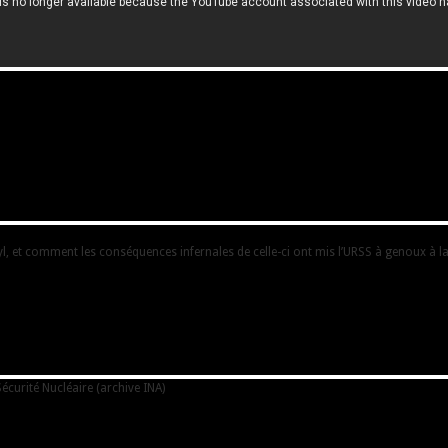
 et comment les conséquences infernales de celle-ci ont mis l’URSS à genoux à la
écurité Nucléaire (archive INA)