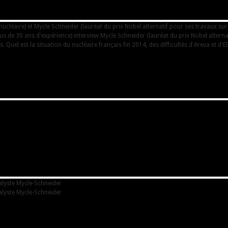
cléaire) et Mycle Schneider (lauréat du prix Nobel alternatif pour ses travaux sur
us de 30 ans d'expérience) interview Mycle Schneider (lauréat du prix Nobel altern
. Quel est la situation du nucléaire français fin 2014, des difficultés d'Areva et d'E
nalyste Mycle-Schneider
nalyste Mycle-Schneider