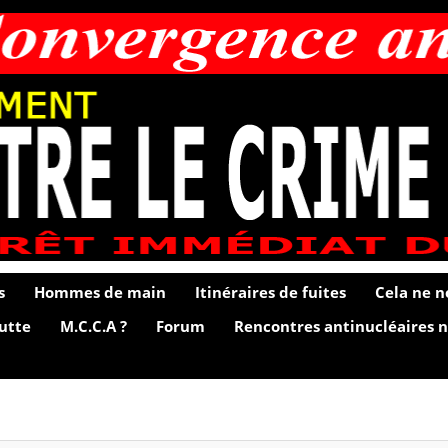
s
Hommes de main
Itinéraires de fuites
Cela ne n
lutte
M.C.C.A ?
Forum
Rencontres antinucléaires n