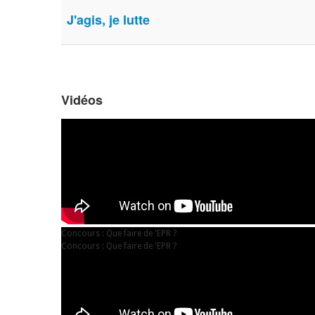
J'agis, je lutte
Vidéos
Concours : Que faire de 'EPR ?
Concours : Que faire de 'EPR ?