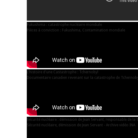
Fukushima : catastrophe nucléaire mondiale
Pièces à conviction : Fukushima, Contamination mondiale
L'histoire d'une Castastrophe : Tchernobyl
Documentaire canadien revenant sur la catastrophe de Tchernobyl,
Sécurité nucléaire : démission de Jean Servant, responsable de la S
Sécurité nucléaire, démission de Jean Servant - Archive vidéo INA