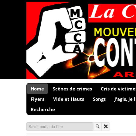
Home
Scènes de crimes
Cris de victime
Flyers
Vide et Hauts
Songs
J'agis, je 
Recherche
Saisir partie du titre