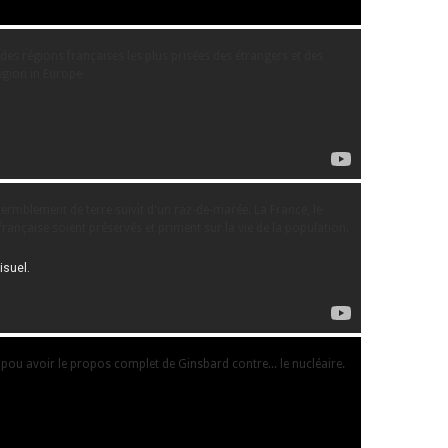
des régions françaises les plus prisées des étrangers et des
region in Europe
ermblement de terre suivit d'un raz-de-marée. La France, le
française soient préservés et priment sur la vie de la population.
e pou avoir le propos complet de Ginsbard contre... le nucléaire.