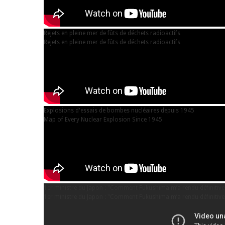
Rejets en pleine mer de fûts de déchets radioactifs
Rejets en pleine mer de fûts de déchets radioactifs
Explosions d'essais de bombes nucléaires depuis 1945
Map of Every Nuclear Explosion Since 1945
1er ministre du Japon : "Comment Fukushima m’a rendu définitive
1er ministre du Japon : "Comment Fukushima m’a rendu définitive