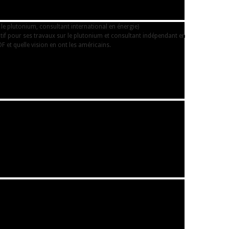
 le plutonium, consultant international en énergie)
atif pour ses travaux sur le plutonium et consultant indépendant en
DF et quelle vision en ont les américains.