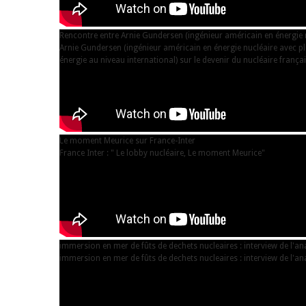
Rencontre entre Arnie Gundersen (ingénieur américain en énergie nu
Arnie Gundersen (ingénieur américain en énergie nucléaire avec pl
énergie au niveau international) sur le devenir du nucléaire français
Le moment Meurice sur France-Inter
France Inter : " Le lobby nucléaire, Le moment Meurice"
immersion en mer de fûts de dechets nucleaires : interview de l'a
immersion en mer de fûts de dechets nucleaires : interview de l'a