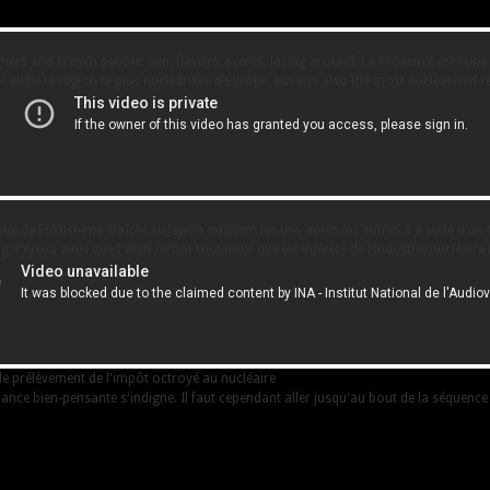
ers and French people: sun, flavors, scents, lazing around. La Provence est l'une 
t aussi la région la plus nucléarisée d'Europe. But it is also the most nuclearized 
ue de Fukushima-DaIchi au Japon exlosent les uns après les autres à a suite d'un t
 d'Areva ainsi que l'IRSN feront tout pour que les intérêts de l'industrie nucléaire 
le prélèvement de l'impôt octroyé au nucléaire
France bien-pensante s'indigne. Il faut cependant aller jusqu'au bout de la séquenc