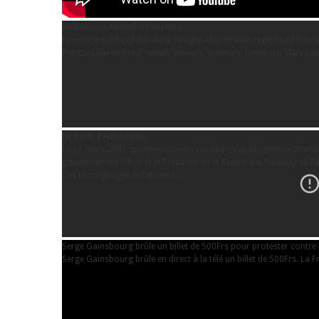
Welcome in Beautiful Provence
Provence is one of the most sought-after French regions of foreign
français eux-mêmes : soleil, saveurs, senteurs, farniente. Mais c'es
De Paris à Fukushima
Le 11 mars 2011 quatre réacteurs nucléaires de la centrale atomiq
gouvernement Fillon et le Présdient de la Répubique Sarkozy, la Pdg
Des témoignages accablants...
Serge Gainsbourg brûle un billet de 500Frs pour protester contre 
Serge Gainsbourg brûle en direct à la télé un billet de 500Frs. La 