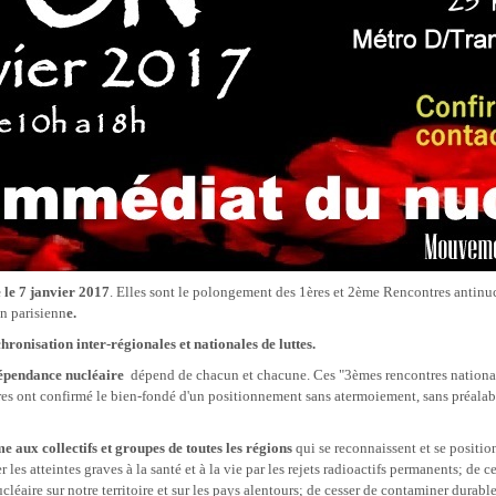
 le 7 janvier 2017
. Elles sont le polongement des 1ères et 2ème Rencontres antinucl
n parisienn
e.
hronisation inter-régionales et nationales de luttes.
dépendance nucléaire
dépend de chacun et chacune. Ces "3èmes rencontres nationales
s ont confirmé le bien-fondé d'un positionnement sans atermoiement, sans préalable
aux collectifs et groupes de toutes les régions
qui se reconnaissent et se positio
er les atteintes graves à la santé et à la vie par les rejets radioactifs permanents; d
nucléaire sur notre territoire et sur les pays alentours; de cesser de contaminer dur