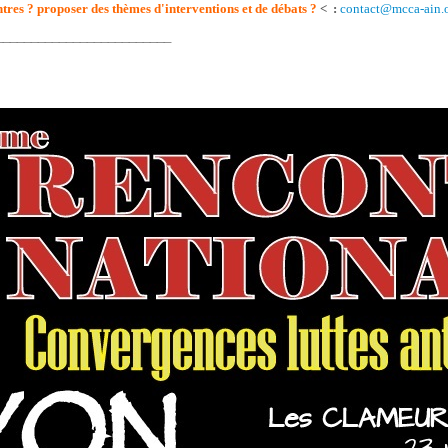
tres ? proposer des thèmes d'interventions et de débats ?
< :
contact@mcca-ain.
_________________________