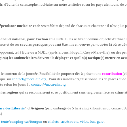
r; d'éviter la catastrophe nucléaire sur notre territoire et sur les pays alentours; d
 dépendance nucléaire
et de ses méfaits
dépend de chacun et chacune : il n'est plus po
onal et national, pour l'action et la lutte.
Elles se fixent comme objectif d'affiner 
ence et de ses
savoirs pratiques
pouvant être mis en oeuvre par tous-tes là où se dév
pposant, tel à Bure ou à NDDL (après Sivens, Plogoff, Creys-Maleville), où des pers
égie(s) les antinucléaires doivent-ils déployer et quelle(s) tactique(s) mettre en oe
 le contenu de la journée. Possibilité de proposer dès à présent une
contribution
(el
ique
sur
contact@mcca-ain.org
.
Pour des raisons organisationnelles de places et de
s selon les jours à :
contact@mcca-ain.org
 les régions
qui se reconnaissent et se positionnent sans tergiverser face au crime 
arc des Libertés
" d'Avignon
(
parc ombragé de 5 ha à cinq kilomètres du centre d'Av
x)
g tente/camping-car/fourgon
ou
chalets
.
accès route, vélos, bus, gare
.