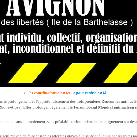
>
les
contributions
c'est ici
>
pour venir c'est là
ns le prolongement et l'approfondissement des trois premières Rencontres antinucléai
hône-Alpes). Elles prolongent également le
Forum Social Mondial antinucléaire
nement sans atermoiement, sans préalable techno-scientiste ni alignement sur des st
le seul moyen de faire cesser les atteintes graves à la santé et à la vie par les reje