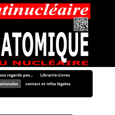
ous regarde pas...
Librairie-Livres
ationales
contact et infos légales