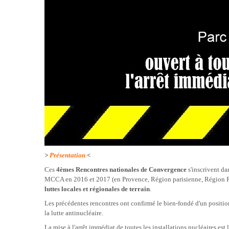
>
Présentation
< 
Ces
4èmes Rencontres nationales de Convergence
s'inscrivent da
MCCA en 2016 et 2017 (en Provence, Région parisienne, Région R
luttes locales et régionales de terrain
.
Les précédentes rencontres ont confirmé le bien-fondé d'un position
la lutte antinucléaire.
La mise à l'arrêt immédiat de toutes les installations nucléaires est 