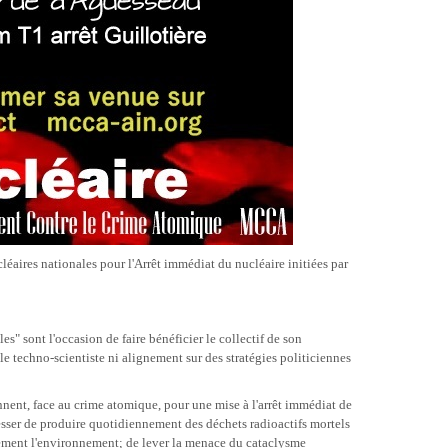
éaires nationales pour l'Arrêt immédiat du nucléaire initiées par
" sont l'occasion de faire bénéficier le collectif de son
 techno-scientiste ni alignement sur des stratégies politiciennes
nnent, face au crime atomique, pour une mise à l'arrêt immédiat de
e cesser de produire quotidiennement des déchets radioactifs mortels
ablement l'environnement; de lever la menace du cataclysme