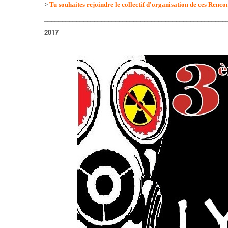
>
Tu souhaites rejoindre le collectif d'organisation
de ces Rencon
___________________________________________________
2017