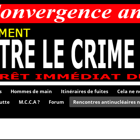
s
Hommes de main
Itinéraires de fuites
Cela ne n
lutte
M.C.C.A ?
Forum
Rencontres antinucléaires n