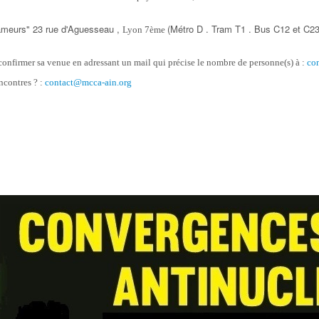
Clameurs" 23 rue d'Aguesseau ,
(Métro D . Tram T1 . Bus C12 et C23 /
Lyon 7ème
confirmer sa venue en adressant un mail qui précise le nombre de personne(s) à :
co
ncontres ? :
contact@mcca-ain.org