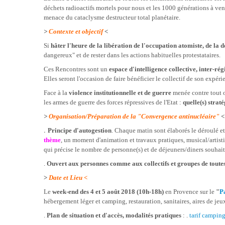
déchets radioactifs mortels pour nous et les 1000 générations à veni
menace du cataclysme destructeur total planétaire.
>
Contexte et objectif
<
Si
hâter l'heure de la libération de l'occupation
atomiste
, de la
dangereux" et de rester dans les actions habituelles protestataires.
Ces Rencontres
s
ont un
espace d'intelligence collective,
inter-régi
Elles seront l'occasion de faire bénéficier le collectif de son expéri
Face à la
violence institutionnelle et de guerre
menée contre tout o
les armes de guerre des forces répressives de l'Etat :
quelle(s) strat
>
Organisation/Préparation de la "Convergence antinucléaire"
<
.
Principe d'autogestion
. Chaque matin sont élaborés le déroulé et
thème
, un
moment
d'animation
et travaux pratiques, musical/
artist
qui précise le nombre de personne(s) et de déjeuners/diners souhaité
.
Ouvert aux personnes comme aux collectifs et groupes de toutes
>
Date et L
ieu
<
Le
week-end des 4 et 5 août 2018 (10h-18h)
en Provence sur le
"
P
hébergement léger et camping, restauration, sanitaires, aires de jeu
.
Plan de situation et d'accès, modalités pratiques
: .
tarif campin