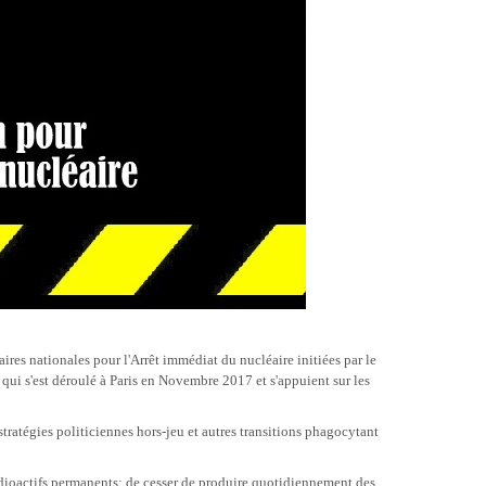
res nationales pour l'Arrêt immédiat du nucléaire initiées par le
qui s'est déroulé à Paris en Novembre 2017 et s'appuient sur les
ratégies politiciennes hors-jeu et autres transitions phagocytant
ts radioactifs permanents; de cesser de produire quotidiennement des