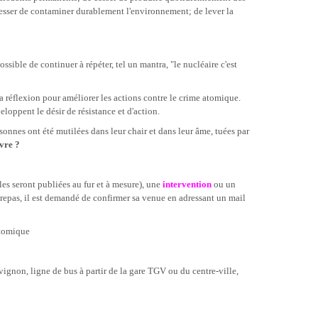
e cesser de contaminer durablement l'environnement; de lever la
ssible de continuer à répéter, tel un mantra, "le nucléaire c'est
la réflexion pour améliorer les actions contre le crime atomique.
eloppent le désir de résistance et d'action.
onnes ont été mutilées dans leur chair et dans leur âme, tuées par
uvre ?
les seront publiées au fur et à mesure), une
intervention
ou un
 repas, il est demandé de confirmer sa venue en adressant un mail
atomique
ignon, ligne de bus à partir de la gare TGV ou du centre-ville
,