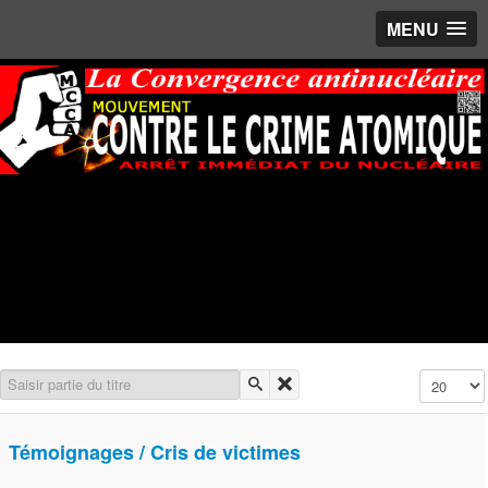
MENU
Saisir partie du titre
Affichage 
Témoignages / Cris de victimes