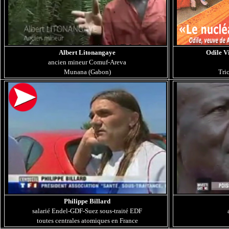
Albert Litonangaye
Odile
Vi
ancien mineur Comuf-Areva
Munana (Gabon)
Tri
Philippe Billard
salarié Endel-GDF-Suez sous-traité EDF
toutes centrales atomiques en France