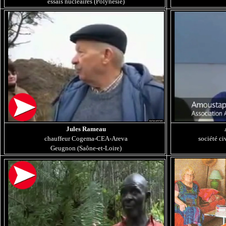
essais nucléaires (Polynésie)
Jules Rameau
chauffeur Cogema-CEA-Areva
société ci
Geugnon (Saône-et-Loire)