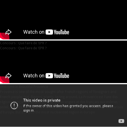
Concours : Que faire de 'EPR ?
Concours : Que faire de 'EPR ?
Welcome in Beautiful Provence
Provence is one of the most sought-after French regions of foreigners and
French people: sun, flavors, scents, lazing around. La Provence est l'une des
régions françaises les plus prisées des étrangers et des français eux-mêmes :
soleil, saveurs, senteurs, farniente. Mais c'est aussi la région la plus nucléarisée
d'Europe. But it is also the most nuclearized region in Europe