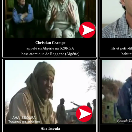
Christian Crampe
appelé en Algérie au 620RGA
fils et petit-
base atomique de Reggane (Algérie)
habita
Aha Issoufa