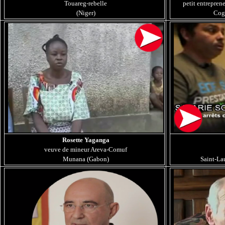
Touareg-rebelle
petit entrepren
(Niger)
Cog
Rosette Yaganga
veuve de mineur Areva-Comuf
Munana (Gabon)
Saint-La