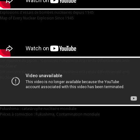
Explosions d'essais de bombes nucléaires depuis 1945
Map of Every Nuclear Explosion Since 1945
1er ministre du Japon : "Comment Fukushima m’a rendu définitivement anti-
nucléaire"
1er ministre du Japon : "Comment Fukushima m’a rendu définitivement anti-
nucléaire"
Fukushima : catastrophe nucléaire mondiale
Pièces à conviction : Fukushima, Contamination mondiale