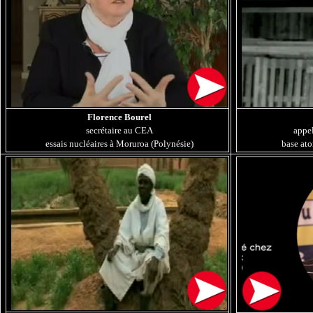
Florence Bourel
secrétaire au CEA
appe
essais nucléaires à Moruroa (Polynésie)
base at