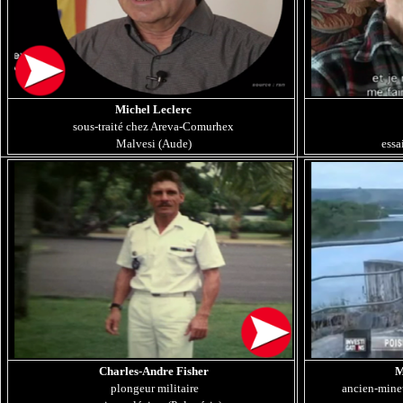
Michel Leclerc
sous-traité chez Areva-Comurhex
Malvesi (Aude)
essa
Charles-Andre Fisher
M
plongeur militaire
ancien-mine