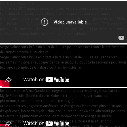
De Paris à Fukushima
Le 11 mars 2011 quatre réacteurs nucléaires de la centrale atomique de
Fukushima-DaIchi au Japon exlosent les uns après les autres à a suite d'un
termblement de terre suivit d'un raz-de-marée. La France, le gouvernement Fillon
et le Présdient de la Répubique Sarkozy, la Pdg d'Areva ainsi que l'IRSN feront tout
pour que les intérêts de l'industrie nucléaire française soient préservés et priment
sur la vie de la population. Des témoignages accablants...
Serge Gainsbourg brûle un billet de 500Frs pour protester contre le prélèvement
de l'impôt octroyé au nucléaire
Serge Gainsbourg brûle en direct à la télé un billet de 500Frs. La France bien-
pensante s'indigne. Il faut cependant aller jusqu'au bout de la séquence pou avoir
le propos complet de Ginsbard contre... le nucléaire.
Rencontre entre Arnie Gundersen (ingénieur américain en énergie nucléaire) et
Mycle Schneider (lauréat du prix Nobel alternatif pour ses travaux sur le
plutonium, consultant international en énergie)
Arnie Gundersen (ingénieur américain en énergie nucléaire avec plus de 30 ans
d'expérience) interview Mycle Schneider (lauréat du prix Nobel alternatif pour ses
travaux sur le plutonium et consultant indépendant en énergie au niveau
international) sur le devenir du nucléaire français. Quel est la situation du
nucléaire français fin 2014, des difficultés d'Areva et d'EDF et quelle vision en ont