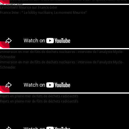
les américains.
Le moment Meurice sur France-Inter
France Inter : " Le lobby nucléaire, Le moment Meurice"
immersion en mer de fûts de dechets nucleaires : interview de l'analyste Mycle-
Schneider
immersion en mer de fûts de dechets nucleaires : interview de l'analyste Mycle-
Schneider
Rejets en pleine mer de fûts de déchets radioactifs
Rejets en pleine mer de fûts de déchets radioactifs