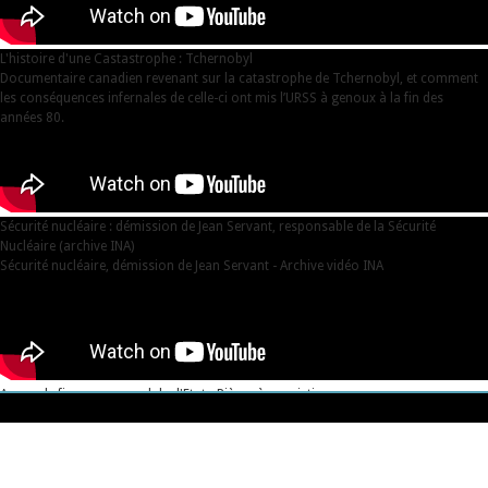
L'histoire d'une Castastrophe : Tchernobyl
Documentaire canadien revenant sur la catastrophe de Tchernobyl, et comment
les conséquences infernales de celle-ci ont mis l’URSS à genoux à la fin des
années 80.
Sécurité nucléaire : démission de Jean Servant, responsable de la Sécurité
Nucléaire (archive INA)
Sécurité nucléaire, démission de Jean Servant - Archive vidéo INA
Areva, de fiasco en scandale d'Etat - Pièces à conviction
Areva, de fiasco en scandale d'Etat