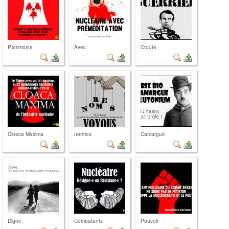
Patrimoine
Avec
Croûte
Cloaca Maxima
normes
Camargue
Digne
Combatants
Pouvoir