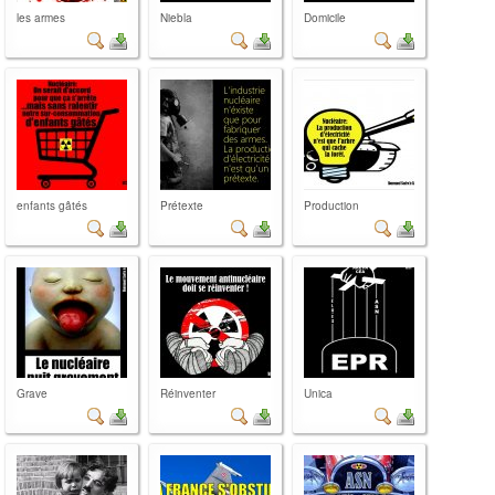
les armes
Niebla
Domicile
enfants gâtés
Prétexte
Production
Grave
Réinventer
Unica