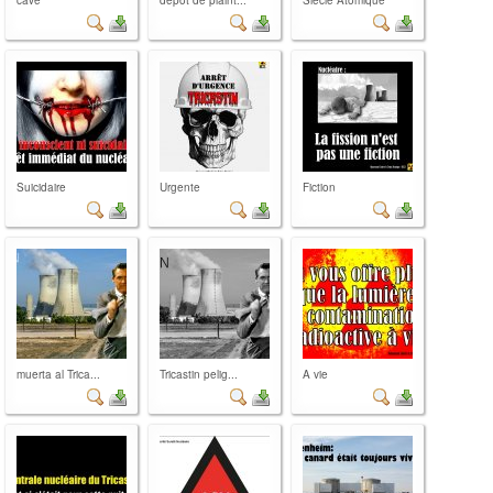
Suicidaire
Urgente
Fiction
muerta al Trica...
Tricastin pelig...
A vie