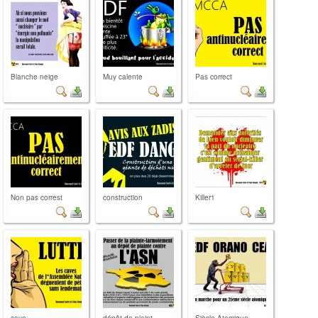
Blanche neige
Muy calente
Pas correct
Non pas correst
construction
Killer1
cave
dépôt de plaint...
Siècle Atomique