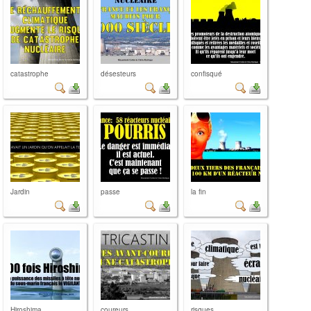
catastrophe
désesteurs
confisqué
Jardin
passe
la fin
Hiroshima
coureurs
risques