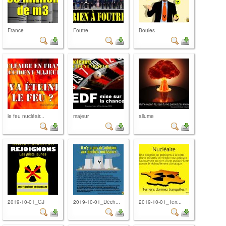
France
Foutre
Boules
le feu nucléair...
majeur
allume
2019-10-01_GJ
2019-10-01_Déch...
2019-10-01_Terr...