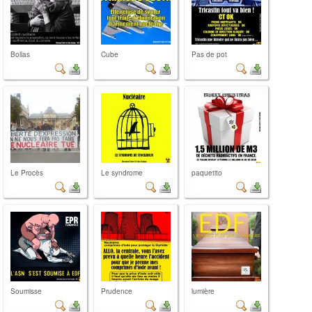
Bollas
Cube
Pas de pot
Le Procès
Le syndrome
paquetito
Soumisse
Prudence
lumière