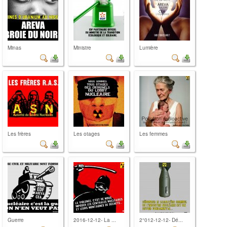
Minas
Ministre
Lumière
Les frères
Les otages
Les femmes
Guerre
2016-12-12- La ...
2°012-12-12- Dé...