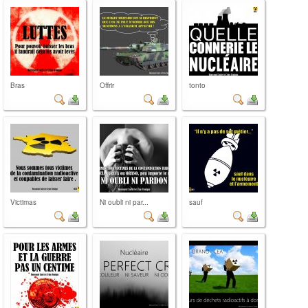
Bras
Offrir
tonto
Victimas
Ni oubli ni par...
sauf