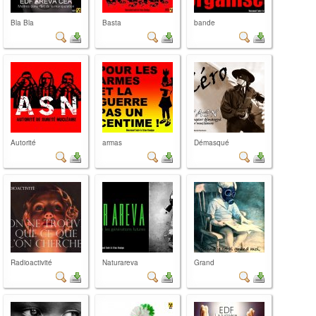
Bla Bla
Basta
bande
Autorité
armas
Démasqué
Radioactivité
Naturareva
Grand