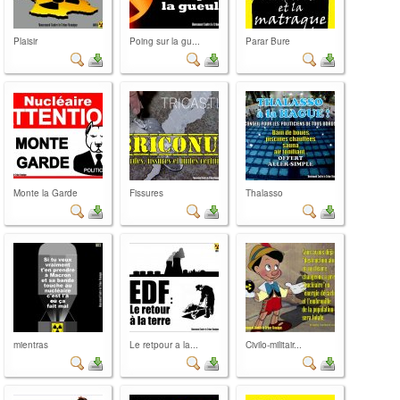
Plaisir
Poing sur la gu...
Parar Bure
Monte la Garde
Fissures
Thalasso
mientras
Le retpour a la...
Civilo-militair...