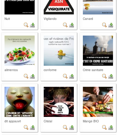
Nuit
Vigilando
Canard
alimentos
conforme
Crime sanitaire
dit appauvri
Cristal
Mange BIO