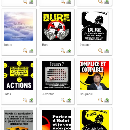
béate
Bure
èvacuer
Infos
Juventud
Coupable