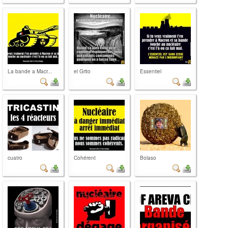
La bande a Macr...
el Grito
Essentiel
cuatro
Cohérent
Bolaso