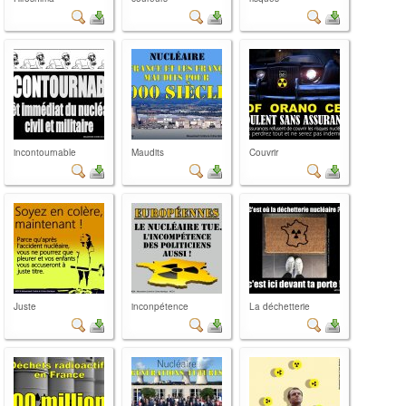
incontournable
Maudits
Couvrir
Juste
inconpétence
La déchetterie