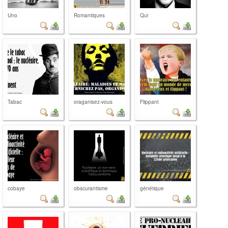
Uno
Romantiques
Qui
Tabac
oraganisez-vous
Flippant
cobaye
obscurantisme
génétique