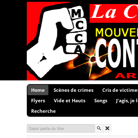
Home
Scènes de crimes
Cris de victime
Flyers
Vide et Hauts
Songs
J'agis, je 
Recherche
Saisir partie du titre