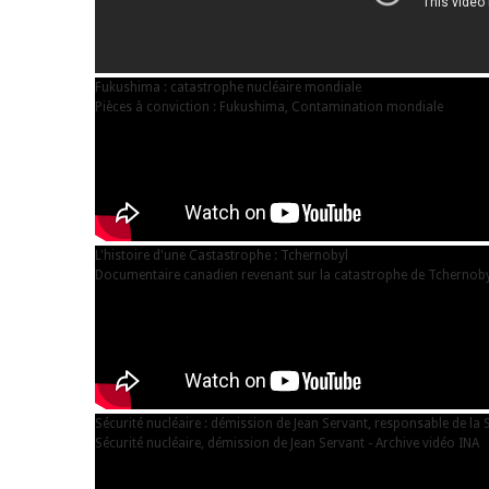
Fukushima : catastrophe nucléaire mondiale
Pièces à conviction : Fukushima, Contamination mondiale
L'histoire d'une Castastrophe : Tchernobyl
Documentaire canadien revenant sur la catastrophe de Tchernobyl,
Sécurité nucléaire : démission de Jean Servant, responsable de la S
Sécurité nucléaire, démission de Jean Servant - Archive vidéo INA