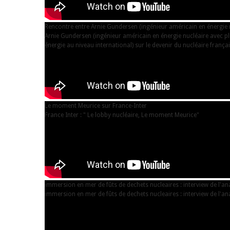
Rencontre entre Arnie Gundersen (ingénieur américain en énergie nu
Arnie Gundersen (ingénieur américain en énergie nucléaire avec pl
énergie au niveau international) sur le devenir du nucléaire français
Le moment Meurice sur France-Inter
France Inter : " Le lobby nucléaire, Le moment Meurice"
immersion en mer de fûts de dechets nucleaires : interview de l'a
immersion en mer de fûts de dechets nucleaires : interview de l'a