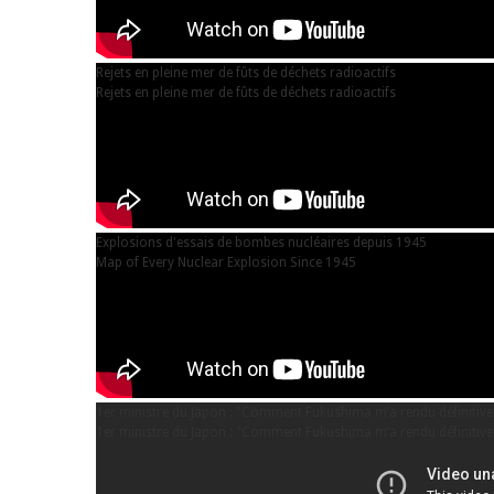
Rejets en pleine mer de fûts de déchets radioactifs
Rejets en pleine mer de fûts de déchets radioactifs
Explosions d'essais de bombes nucléaires depuis 1945
Map of Every Nuclear Explosion Since 1945
1er ministre du Japon : "Comment Fukushima m’a rendu définitive
1er ministre du Japon : "Comment Fukushima m’a rendu définitive