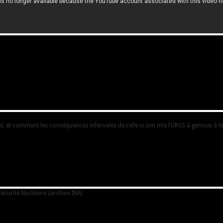
 et comment les conséquences infernales de celle-ci ont mis l’URSS à genoux à la
écurité Nucléaire (archive INA)