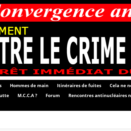
s
Hommes de main
Itinéraires de fuites
Cela ne n
lutte
M.C.C.A ?
Forum
Rencontres antinucléaires n