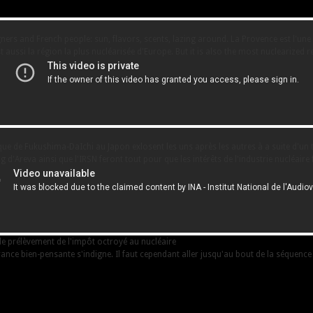
ers and French people: sun, flavors, scents, lazing around. La Provence est l'une 
t aussi la région la plus nucléarisée d'Europe. But it is also the most nuclearized 
ue de Fukushima-DaIchi au Japon exlosent les uns après les autres à a suite d'un t
 d'Areva ainsi que l'IRSN feront tout pour que les intérêts de l'industrie nucléaire 
le prélèvement de l'impôt octroyé au nucléaire
France bien-pensante s'indigne. Il faut cependant aller jusqu'au bout de la séquenc