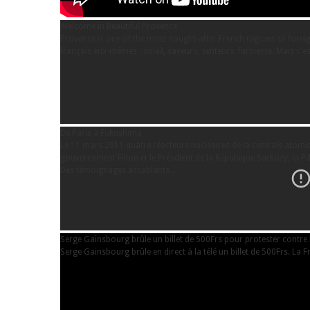
Welcome in Beautiful Provence
Provence is one of the most sought-after French regions of foreign
français eux-mêmes : soleil, saveurs, senteurs, farniente. Mais c'es
De Paris à Fukushima
Le 11 mars 2011 quatre réacteurs nucléaires de la centrale atomiq
gouvernement Fillon et le Présdient de la Répubique Sarkozy, la Pdg
Des témoignages accablants...
Serge Gainsbourg brûle un billet de 500Frs pour protester contre 
Serge Gainsbourg brûle en direct à la télé un billet de 500Frs. La 