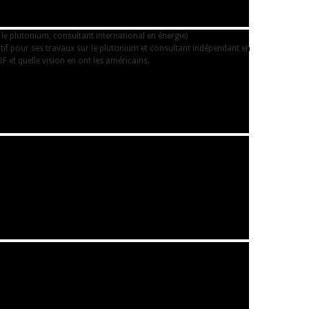
 le plutonium, consultant international en énergie)
atif pour ses travaux sur le plutonium et consultant indépendant en
DF et quelle vision en ont les américains.