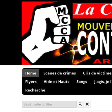
Home
Scènes de crimes
Cris de victime
Flyers
Vide et Hauts
Songs
J'agis, je 
Recherche
Saisir partie du titre