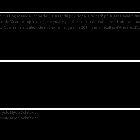
cléaire) et Mycle Schneider (lauréat du prix Nobel alternatif pour ses travaux sur
us de 30 ans d'expérience) interview Mycle Schneider (lauréat du prix Nobel altern
. Quel est la situation du nucléaire français fin 2014, des difficultés d'Areva et d'E
nalyste Mycle-Schneider
nalyste Mycle-Schneider