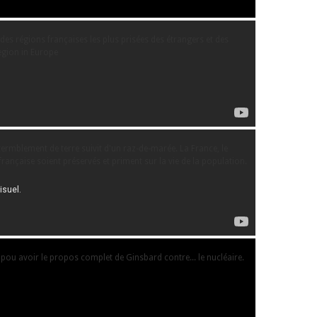
des régions françaises les plus prisées des étrangers et des
region in Europe
ermblement de terre suivit d'un raz-de-marée. La France, le
française soient préservés et priment sur la vie de la population.
e pou avoir le propos complet de Ginsbard contre... le nucléaire.