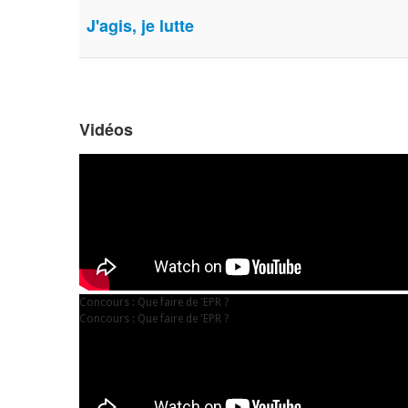
J'agis, je lutte
Vidéos
Concours : Que faire de 'EPR ?
Concours : Que faire de 'EPR ?