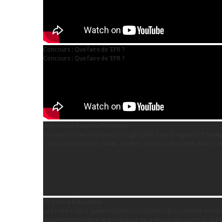
Concours : Que faire de 'EPR ?
Concours : Que faire de 'EPR ?
Welcome in Beautiful Provence
Provence is one of the most sought-after French regions of foreign
français eux-mêmes : soleil, saveurs, senteurs, farniente. Mais c'es
De Paris à Fukushima
Le 11 mars 2011 quatre réacteurs nucléaires de la centrale atomiq
gouvernement Fillon et le Présdient de la Répubique Sarkozy, la Pdg