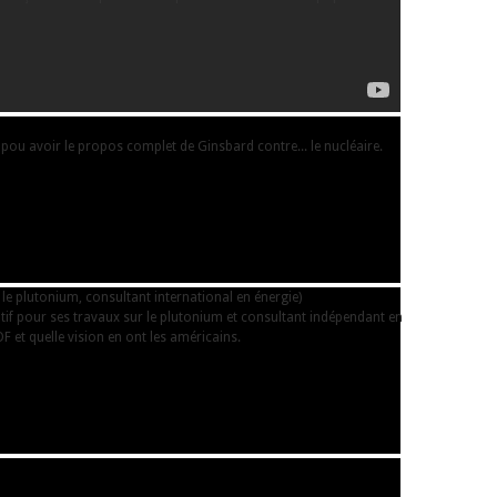
e pou avoir le propos complet de Ginsbard contre... le nucléaire.
 le plutonium, consultant international en énergie)
atif pour ses travaux sur le plutonium et consultant indépendant en
DF et quelle vision en ont les américains.