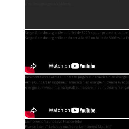
Des témoignages accablants...
Serge Gainsbourg brûle un billet de 500Frs pour protester contre 
Serge Gainsbourg brûle en direct à la télé un billet de 500Frs. La 
Rencontre entre Arnie Gundersen (ingénieur américain en énergie nu
Arnie Gundersen (ingénieur américain en énergie nucléaire avec pl
énergie au niveau international) sur le devenir du nucléaire français
Le moment Meurice sur France-Inter
France Inter : " Le lobby nucléaire, Le moment Meurice"