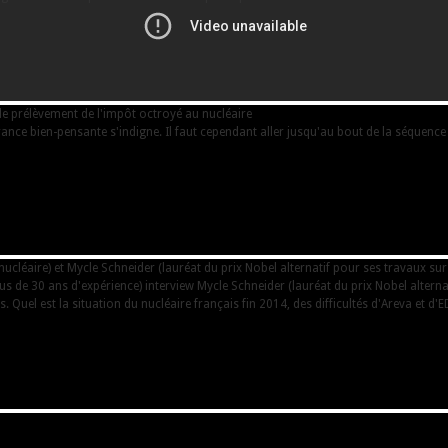
le prélèvement de l'impôt octroyé au nucléaire
France bien-pensante s'indigne. Il faut cependant aller jusqu'au bout de la séquenc
cléaire) et Mycle Schneider (lauréat du prix Nobel alternatif pour ses travaux sur
us de 30 ans d'expérience) interview Mycle Schneider (lauréat du prix Nobel altern
. Quel est la situation du nucléaire français fin 2014, des difficultés d'Areva et d'E