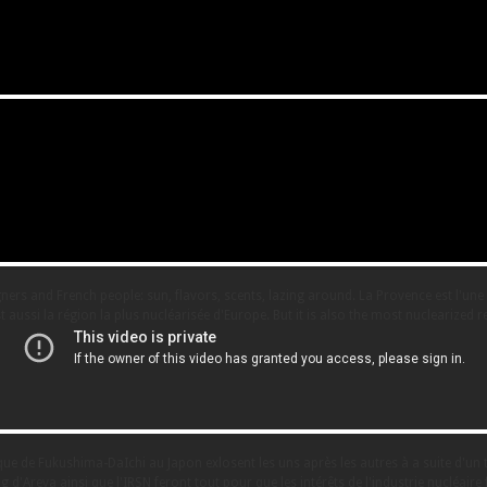
ers and French people: sun, flavors, scents, lazing around. La Provence est l'une 
t aussi la région la plus nucléarisée d'Europe. But it is also the most nuclearized 
ue de Fukushima-DaIchi au Japon exlosent les uns après les autres à a suite d'un t
 d'Areva ainsi que l'IRSN feront tout pour que les intérêts de l'industrie nucléaire 