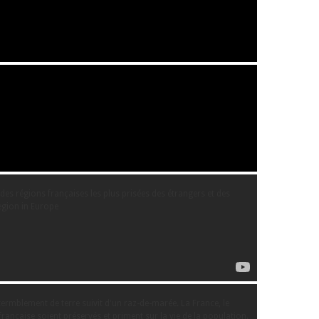
des régions françaises les plus prisées des étrangers et des
region in Europe
ermblement de terre suivit d'un raz-de-marée. La France, le
française soient préservés et priment sur la vie de la population.