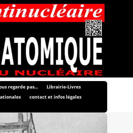
ous regarde pas...
Librairie-Livres
ationales
contact et infos légales