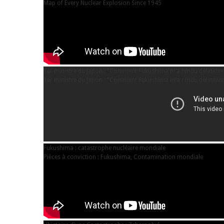
Map of Every Nuclear Explosion Since 1945
1er ministre du Japon : "Comment Fukushima m’a rendu définitive
1er ministre du Japon : "Comment Fukushima m’a rendu définitive
Fukushima : catastrophe nucléaire mondiale
Pièces à conviction : Fukushima, Contamination mondiale