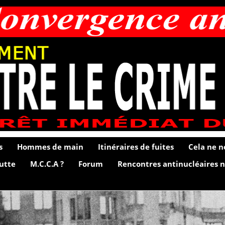
s
Hommes de main
Itinéraires de fuites
Cela ne n
lutte
M.C.C.A ?
Forum
Rencontres antinucléaires n