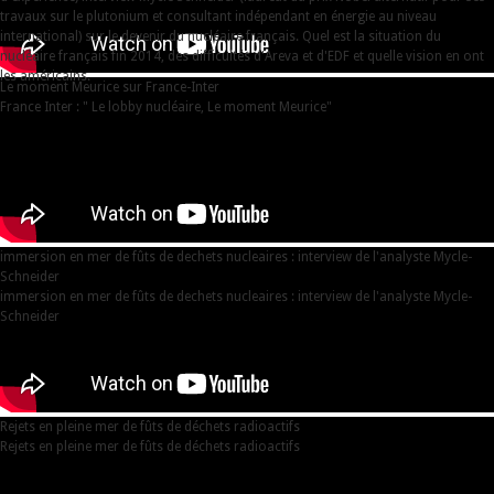
travaux sur le plutonium et consultant indépendant en énergie au niveau
international) sur le devenir du nucléaire français. Quel est la situation du
nucléaire français fin 2014, des difficultés d'Areva et d'EDF et quelle vision en ont
les américains.
Le moment Meurice sur France-Inter
France Inter : " Le lobby nucléaire, Le moment Meurice"
immersion en mer de fûts de dechets nucleaires : interview de l'analyste Mycle-
Schneider
immersion en mer de fûts de dechets nucleaires : interview de l'analyste Mycle-
Schneider
Rejets en pleine mer de fûts de déchets radioactifs
Rejets en pleine mer de fûts de déchets radioactifs