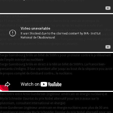
d'Europe. But it is also the most nuclearized region in Europe
De Paris à Fukushima
Le 11 mars 2011 quatre réacteurs nucléaires de la centrale atomique de
Fukushima-DaIchi au Japon exlosent les uns après les autres à a suite d'un
termblement de terre suivit d'un raz-de-marée. La France, le gouvernement Fillon
et le Présdient de la Répubique Sarkozy, la Pdg d'Areva ainsi que l'IRSN feront tout
pour que les intérêts de l'industrie nucléaire française soient préservés et priment
sur la vie de la population. Des témoignages accablants...
Serge Gainsbourg brûle un billet de 500Frs pour protester contre le prélèvement
de l'impôt octroyé au nucléaire
Serge Gainsbourg brûle en direct à la télé un billet de 500Frs. La France bien-
pensante s'indigne. Il faut cependant aller jusqu'au bout de la séquence pou avoir
le propos complet de Ginsbard contre... le nucléaire.
Rencontre entre Arnie Gundersen (ingénieur américain en énergie nucléaire) et
Mycle Schneider (lauréat du prix Nobel alternatif pour ses travaux sur le
plutonium, consultant international en énergie)
Arnie Gundersen (ingénieur américain en énergie nucléaire avec plus de 30 ans
d'expérience) interview Mycle Schneider (lauréat du prix Nobel alternatif pour ses