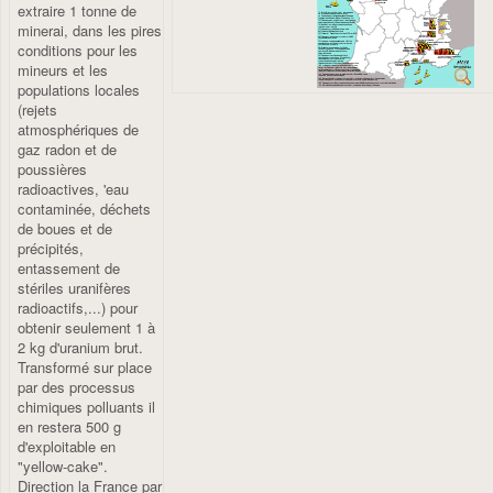
extraire 1 tonne de
minerai, dans les pires
conditions pour les
mineurs et les
populations locales
(rejets
atmosphériques de
gaz radon et de
poussières
radioactives, 'eau
contaminée, déchets
de boues et de
précipités,
entassement de
stériles uranifères
radioactifs,...) pour
TERRITOIRES ET LA VIE
PAS : ON LE COMBAT
obtenir seulement 1 à
2 kg d'uranium brut.
Transformé sur place
par des processus
chimiques polluants il
en restera 500 g
d'exploitable en
"yellow-cake".
Direction la France par