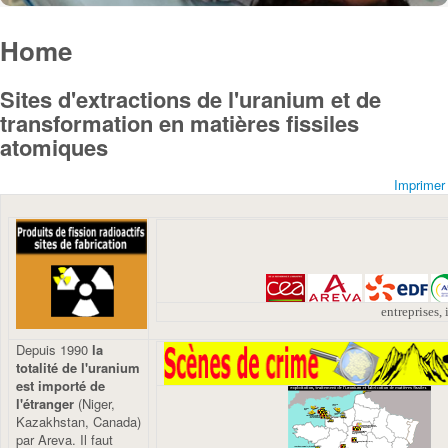
L'EXPLOITATION DES MINES
ON NE PACTISE PAS AVEC LE
Home
Sites d'extractions de l'uranium et de
transformation en matières fissiles
atomiques
Imprimer
entreprises,
Depuis 1990
la
totalité de l'uranium
est importé de
CRIME, ON NE L'ACCOMPAGNE
D'URANIUM DETRUIT LES
l'étranger
(Niger,
Kazakhstan, Canada)
par Areva. Il faut