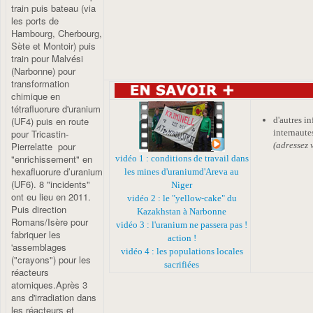
train puis bateau (via
les ports de
Hambourg, Cherbourg,
Sète et Montoir) puis
train pour Malvési
(Narbonne) pour
transformation
chimique en
tétrafluorure d'uranium
(UF4) puis en route
d'autres in
pour Tricastin-
internaute
Pierrelatte pour
(adressez 
"enrichissement" en
vidéo 1 : conditions de travail dans
hexafluorure d’uranium
les mines d'uranium
d'Areva au
(UF6). 8 "incidents"
Niger
ont eu lieu en 2011.
vidéo 2 : le "yellow-cake" du
Puis direction
Kazakhstan à Narbonne
Romans/Isère pour
vidéo 3 : l'uranium ne passera pas !
fabriquer les
action !
'assemblages
vidéo 4 : les populations locales
("crayons") pour les
sacrifiées
réacteurs
atomiques.Après 3
ans d'irradiation dans
les réacteurs et