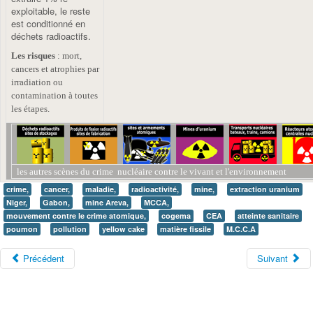
exploitable, le reste
est conditionné en
déchets radioactifs.
Les risques
: mort,
cancers et atrophies par
irradiation ou
contamination à toutes
les étapes.
les autres scènes du crime
nucléaire
contre le vivant et l'environnement
crime,
cancer,
maladie,
radioactivité,
mine,
extraction uranium
Niger,
Gabon,
mine Areva,
MCCA,
mouvement contre le crime atomique,
cogema
CEA
atteinte sanitaire
poumon
pollution
yellow cake
matière fissile
M.C.C.A
Précédent
Suivant