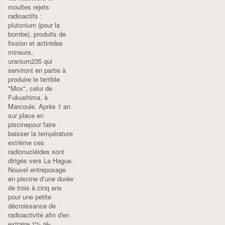
moultes rejets
radioactifs :
plutonium (pour la
bombe), produits de
fission et actinides
mineurs,
uranium235 qui
serviront en partie à
produire le terrible
"Mox", celui de
Fukushima, à
Marcoule. Après 1 an
sur place en
piscinepour faire
baisser la température
extrème ces
radionucléides sont
dirigés vers La Hague.
Nouvel entreposage
en piscine d’une durée
de trois à cinq ans
pour une petite
décroissance de
radioactivité afin d'en
extraire 1% ré-