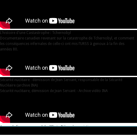
L'histoire d'une Castastrophe : Tchernobyl
Documentaire canadien revenant sur la catastrophe de Tchernobyl, et comment
les conséquences infernales de celle-ci ont mis l’URSS à genoux à la fin des
années 80.
Sécurité nucléaire : démission de Jean Servant, responsable de la Sécurité
Nucléaire (archive INA)
Sécurité nucléaire, démission de Jean Servant - Archive vidéo INA
Areva, de fiasco en scandale d'Etat - Pièces à conviction
Areva, de fiasco en scandale d'Etat