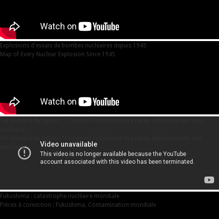
Explosions d'essais de bombes nucléaires depuis 1945
Map of Every Nuclear Explosion Since 1945
1er ministre du Japon : "Comment Fukushima m’a rendu définitivement anti-
nucléaire"
1er ministre du Japon : "Comment Fukushima m’a rendu définitivement anti-
nucléaire"
Fukushima : catastrophe nucléaire mondiale
Pièces à conviction : Fukushima, Contamination mondiale