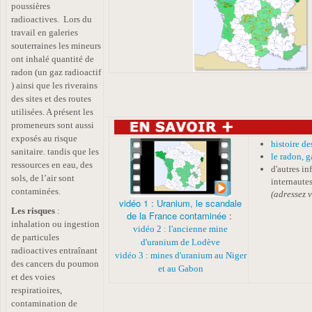
poussières
radioactives. Lors du
travail en galeries
souterraines
les mineurs
ont inhalé
quantité de
radon (un gaz radioactif
) ainsi que les riverains
des sites et des routes
utilisées. A présent les
promeneurs sont aussi
exposés au risque
histoire de
sanitaire. tandis que les
le radon, g
ressources en eau, des
d'autres in
sols, de l’air sont
internautes
contaminées.
(adressez v
vidéo 1 : Uranium, le scandale
MORT
Les risques
:
de la France contaminée
:
inhalation ou ingestion
vidéo 2 : l'ancienne mine
de particules
d'uranium de Lodève
radioactives entraînant
vidéo 3 :
mines d'uranium au Niger
des cancers du poumon
et au Gabon
et des voies
respiratioires,
contamination de