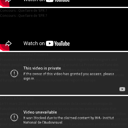
Concours : Que faire de 'EPR ?
Concours : Que faire de 'EPR ?
Welcome in Beautiful Provence
Provence is one of the most sought-after French regions of foreigners and
French people: sun, flavors, scents, lazing around. La Provence est l'une des
régions françaises les plus prisées des étrangers et des français eux-mêmes :
soleil, saveurs, senteurs, farniente. Mais c'est aussi la région la plus nucléarisée
d'Europe. But it is also the most nuclearized region in Europe
De Paris à Fukushima
Le 11 mars 2011 quatre réacteurs nucléaires de la centrale atomique de
Fukushima-DaIchi au Japon exlosent les uns après les autres à a suite d'un
termblement de terre suivit d'un raz-de-marée. La France, le gouvernement Fillon
et le Présdient de la Répubique Sarkozy, la Pdg d'Areva ainsi que l'IRSN feront tout
pour que les intérêts de l'industrie nucléaire française soient préservés et priment