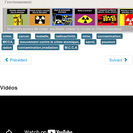
l’environnement.
les autres scènes du crime
nucléaire
contre le vivant et l'environnement
crime,
cancer,
maladie,
radioactivité,
mine,
contamination,
MCCA,
mouvement contre le crime atomique,
santé,
poumon
radon
contamination,irradiation
M.C.C.A
Précédent
Suivant
Vidéos