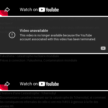
1er ministre du Japon : "Comment Fukushima m’a rendu définitivement anti-
nucléaire"
1er ministre du Japon : "Comment Fukushima m’a rendu définitivement anti-
nucléaire"
Fukushima : catastrophe nucléaire mondiale
Pièces à conviction : Fukushima, Contamination mondiale
L'histoire d'une Castastrophe : Tchernobyl
Documentaire canadien revenant sur la catastrophe de Tchernobyl, et comment
les conséquences infernales de celle-ci ont mis l’URSS à genoux à la fin des
années 80.