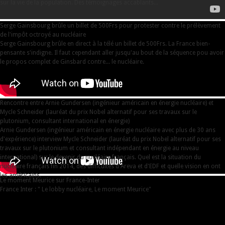
sur la vie de la population. Des témoignages accablants...
Serge Gainsbourg brûle un billet de 500Frs pour protester contre le prélèvement
de l'impôt octroyé au nucléaire
Serge Gainsbourg brûle en direct à la télé un billet de 500Frs. La France bien-
pensante s'indigne. Il faut cependant aller jusqu'au bout de la séquence pou avoir
le propos complet de Ginsbard contre... le nucléaire.
Rencontre entre Arnie Gundersen (ingénieur américain en énergie nucléaire) et
Mycle Schneider (lauréat du prix Nobel alternatif pour ses travaux sur le
plutonium, consultant international en énergie)
Arnie Gundersen (ingénieur américain en énergie nucléaire avec plus de 30 ans
d'expérience) interview Mycle Schneider (lauréat du prix Nobel alternatif pour ses
travaux sur le plutonium et consultant indépendant en énergie au niveau
international) sur le devenir du nucléaire français. Quel est la situation du
nucléaire français fin 2014, des difficultés d'Areva et d'EDF et quelle vision en ont
les américains.
Le moment Meurice sur France-Inter
France Inter : " Le lobby nucléaire, Le moment Meurice"