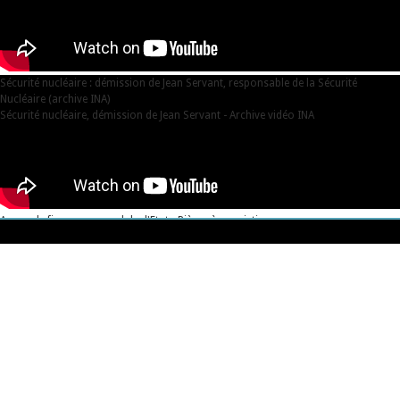
Sécurité nucléaire : démission de Jean Servant, responsable de la Sécurité
Nucléaire (archive INA)
Sécurité nucléaire, démission de Jean Servant - Archive vidéo INA
Areva, de fiasco en scandale d'Etat - Pièces à conviction
Areva, de fiasco en scandale d'Etat